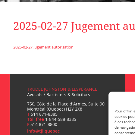
2025-02-27 Jugement au
2025-02-27 Jugement autorisation
TRUDEL JOHNSTON & LESPÉRANCE
Avocats / Barristers & Solicitors
750, Côte de la Place d'Armes, Suite 90
Montréal (Quebec) H2Y 2X8
Pour offrir 
T
514 871-8385
cookies pour
Toll free
1-844-588-8385
T
à ces techn
F
514 871-8800
de navigatio
info@tjl.quebec
consentement