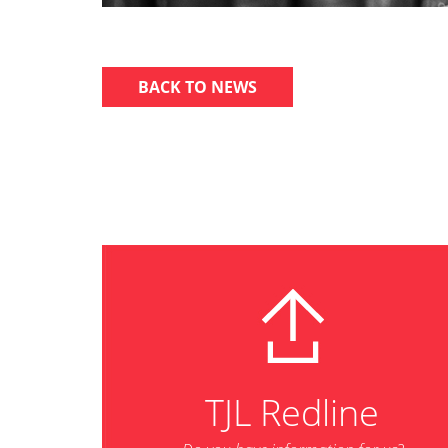
BACK TO NEWS
TJL Redline