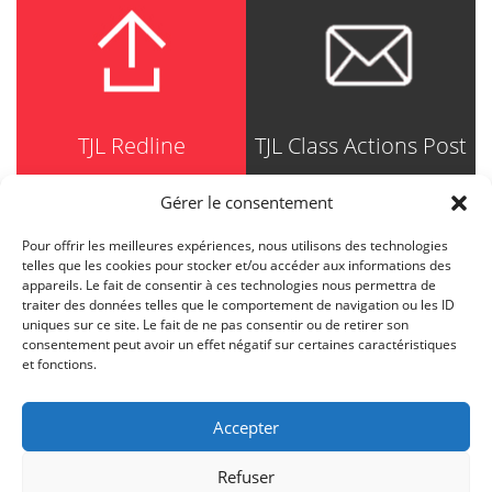
TJL Redline
TJL Class Actions Post
Gérer le consentement
Pour offrir les meilleures expériences, nous utilisons des technologies
TRUDEL JOHNSTON & LESPÉRANCE
telles que les cookies pour stocker et/ou accéder aux informations des
Avocats / Barristers & Solicitors
appareils. Le fait de consentir à ces technologies nous permettra de
750, Côte de la Place d'Armes, Suite 90
traiter des données telles que le comportement de navigation ou les ID
Montréal (Quebec) H2Y 2X8
uniques sur ce site. Le fait de ne pas consentir ou de retirer son
T
514 871-8385
consentement peut avoir un effet négatif sur certaines caractéristiques
Toll free
1-844-588-8385
et fonctions.
F
514 871-8800
info@tjl.quebec
Accepter
Refuser