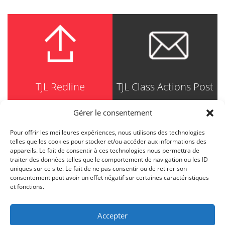
TJL Redline
TJL Class Actions Post
Gérer le consentement
Pour offrir les meilleures expériences, nous utilisons des technologies
TRUDEL JOHNSTON & LESPÉRANCE
telles que les cookies pour stocker et/ou accéder aux informations des
Avocats / Barristers & Solicitors
appareils. Le fait de consentir à ces technologies nous permettra de
750, Côte de la Place d'Armes, Suite 90
traiter des données telles que le comportement de navigation ou les ID
Montréal (Quebec) H2Y 2X8
uniques sur ce site. Le fait de ne pas consentir ou de retirer son
T
514 871-8385
consentement peut avoir un effet négatif sur certaines caractéristiques
Toll free
1-844-588-8385
et fonctions.
F
514 871-8800
info@tjl.quebec
Accepter