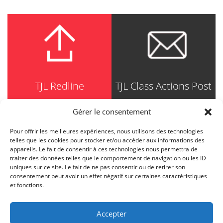
TJL Redline
TJL Class Actions Post
Gérer le consentement
Pour offrir les meilleures expériences, nous utilisons des technologies
TRUDEL JOHNSTON & LESPÉRANCE
telles que les cookies pour stocker et/ou accéder aux informations des
Avocats / Barristers & Solicitors
appareils. Le fait de consentir à ces technologies nous permettra de
750, Côte de la Place d'Armes, Suite 90
traiter des données telles que le comportement de navigation ou les ID
Montréal (Quebec) H2Y 2X8
uniques sur ce site. Le fait de ne pas consentir ou de retirer son
T
514 871-8385
consentement peut avoir un effet négatif sur certaines caractéristiques
Toll free
1-844-588-8385
et fonctions.
F
514 871-8800
info@tjl.quebec
Accepter