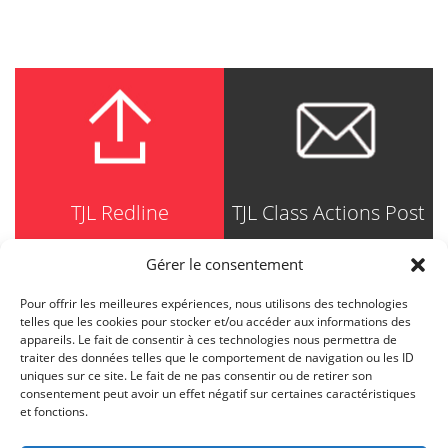
TJL Redline
TJL Class Actions Post
Gérer le consentement
Pour offrir les meilleures expériences, nous utilisons des technologies
TRUDEL JOHNSTON & LESPÉRANCE
telles que les cookies pour stocker et/ou accéder aux informations des
Avocats / Barristers & Solicitors
appareils. Le fait de consentir à ces technologies nous permettra de
750, Côte de la Place d'Armes, Suite 90
traiter des données telles que le comportement de navigation ou les ID
Montréal (Quebec) H2Y 2X8
uniques sur ce site. Le fait de ne pas consentir ou de retirer son
T
514 871-8385
consentement peut avoir un effet négatif sur certaines caractéristiques
Toll free
1-844-588-8385
et fonctions.
F
514 871-8800
info@tjl.quebec