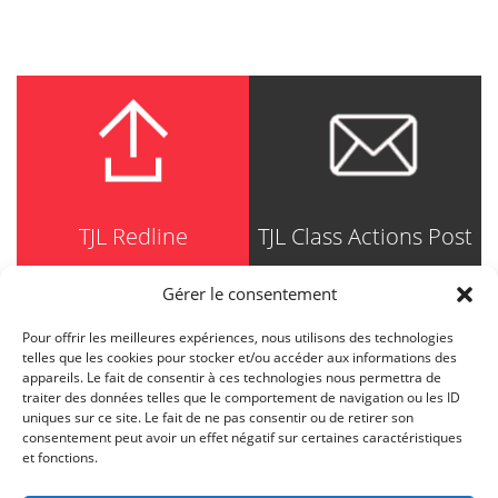
TJL Redline
TJL Class Actions Post
Gérer le consentement
Pour offrir les meilleures expériences, nous utilisons des technologies
TRUDEL JOHNSTON & LESPÉRANCE
telles que les cookies pour stocker et/ou accéder aux informations des
Avocats / Barristers & Solicitors
appareils. Le fait de consentir à ces technologies nous permettra de
750, Côte de la Place d'Armes, Suite 90
traiter des données telles que le comportement de navigation ou les ID
Montréal (Quebec) H2Y 2X8
uniques sur ce site. Le fait de ne pas consentir ou de retirer son
T
514 871-8385
consentement peut avoir un effet négatif sur certaines caractéristiques
Toll free
1-844-588-8385
et fonctions.
F
514 871-8800
info@tjl.quebec