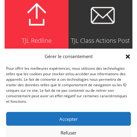
TJL Redline
TJL Class Actions Post
Gérer le consentement
Pour offrir les meilleures expériences, nous utilisons des technologies
TRUDEL JOHNSTON & LESPÉRANCE
telles que les cookies pour stocker et/ou accéder aux informations des
Avocats / Barristers & Solicitors
appareils. Le fait de consentir à ces technologies nous permettra de
750, Côte de la Place d'Armes, Suite 90
traiter des données telles que le comportement de navigation ou les ID
Montréal (Quebec) H2Y 2X8
uniques sur ce site. Le fait de ne pas consentir ou de retirer son
T
514 871-8385
consentement peut avoir un effet négatif sur certaines caractéristiques
Toll free
1-844-588-8385
et fonctions.
F
514 871-8800
info@tjl.quebec
Accepter
Refuser