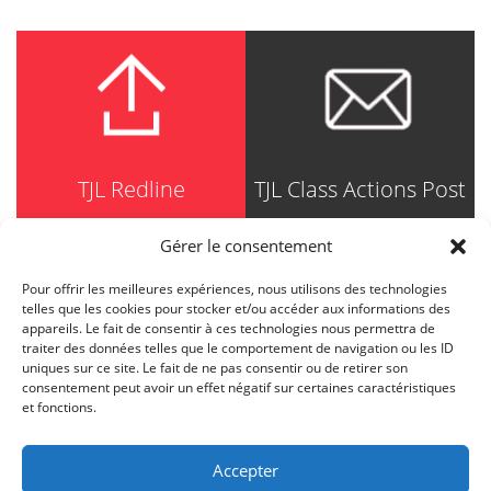
TJL Redline
TJL Class Actions Post
Gérer le consentement
Pour offrir les meilleures expériences, nous utilisons des technologies
TRUDEL JOHNSTON & LESPÉRANCE
telles que les cookies pour stocker et/ou accéder aux informations des
Avocats / Barristers & Solicitors
appareils. Le fait de consentir à ces technologies nous permettra de
750, Côte de la Place d'Armes, Suite 90
traiter des données telles que le comportement de navigation ou les ID
Montréal (Quebec) H2Y 2X8
uniques sur ce site. Le fait de ne pas consentir ou de retirer son
T
514 871-8385
consentement peut avoir un effet négatif sur certaines caractéristiques
Toll free
1-844-588-8385
et fonctions.
F
514 871-8800
info@tjl.quebec
Accepter