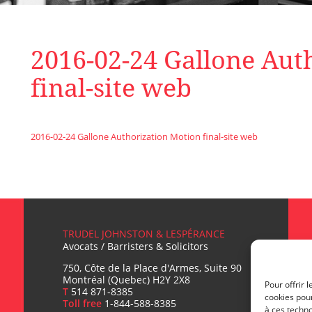
2016-02-24 Gallone Aut
final-site web
2016-02-24 Gallone Authorization Motion final-site web
TRUDEL JOHNSTON & LESPÉRANCE
Avocats / Barristers & Solicitors
750, Côte de la Place d'Armes, Suite 90
Montréal (Quebec) H2Y 2X8
Pour offrir 
T
514 871-8385
cookies pour
Toll free
1-844-588-8385
à ces techn