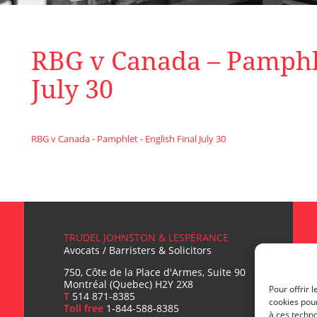
RBG v Canada – Pamphle
July 30
RBG v Canada - Pamphlet - English Final July 30
TRUDEL JOHNSTON & LESPÉRANCE
Avocats / Barristers & Solicitors
750, Côte de la Place d'Armes, Suite 90
Montréal (Quebec) H2Y 2X8
Pour offrir 
T
514 871-8385
cookies pour
Toll free
1-844-588-8385
à ces techn