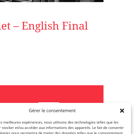
t – English Final
Gérer le consentement
les meilleures expériences, nous utilisons des technologies telles que les
 stocker et/ou accéder aux informations des appareils. Le fait de consentir
ologies nous permettra de traiter des données telles que le comportement