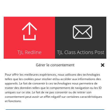
TJL Redline
TJL Class Actions Post
Gérer le consentement
Pour offrir les meilleures expériences, nous utilisons des technologies
TRUDEL JOHNSTON & LESPÉRANCE
telles que les cookies pour stocker et/ou accéder aux informations des
Avocats / Barristers & Solicitors
appareils. Le fait de consentir à ces technologies nous permettra de
750, Côte de la Place d'Armes, Suite 90
traiter des données telles que le comportement de navigation ou les ID
Montréal (Quebec) H2Y 2X8
uniques sur ce site. Le fait de ne pas consentir ou de retirer son
T
514 871-8385
consentement peut avoir un effet négatif sur certaines caractéristiques
Toll free
1-844-588-8385
et fonctions.
F
514 871-8800
info@tjl.quebec