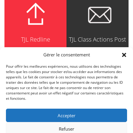
TJL Redline
TJL Class Actions Post
Gérer le consentement
Pour offrir les meilleures expériences, nous utilisons des technologies
TRUDEL JOHNSTON & LESPÉRANCE
telles que les cookies pour stocker et/ou accéder aux informations des
Avocats / Barristers & Solicitors
appareils. Le fait de consentir à ces technologies nous permettra de
750, Côte de la Place d'Armes, Suite 90
traiter des données telles que le comportement de navigation ou les ID
Montréal (Quebec) H2Y 2X8
uniques sur ce site. Le fait de ne pas consentir ou de retirer son
T
514 871-8385
consentement peut avoir un effet négatif sur certaines caractéristiques
Toll free
1-844-588-8385
et fonctions.
F
514 871-8800
info@tjl.quebec
Accepter
Refuser