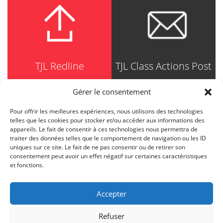
TJL Redline
TJL Class Actions Post
Gérer le consentement
Pour offrir les meilleures expériences, nous utilisons des technologies
TRUDEL JOHNSTON & LESPÉRANCE
telles que les cookies pour stocker et/ou accéder aux informations des
Avocats / Barristers & Solicitors
appareils. Le fait de consentir à ces technologies nous permettra de
750, Côte de la Place d'Armes, Suite 90
traiter des données telles que le comportement de navigation ou les ID
Montréal (Quebec) H2Y 2X8
uniques sur ce site. Le fait de ne pas consentir ou de retirer son
T
514 871-8385
consentement peut avoir un effet négatif sur certaines caractéristiques
Toll free
1-844-588-8385
et fonctions.
F
514 871-8800
info@tjl.quebec
Accepter
Refuser