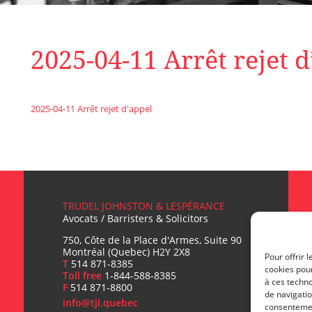
2025-04-11 Arrêt rejet d
2025-04-11 Arrêt rejet d'appel
TRUDEL JOHNSTON & LESPÉRANCE
Avocats / Barristers & Solicitors
750, Côte de la Place d'Armes, Suite 90
Montréal (Quebec) H2Y 2X8
Pour offrir 
T
514 871-8385
cookies pour
Toll free
1-844-588-8385
T
à ces techn
F
514 871-8800
de navigatio
info@tjl.quebec
consentement