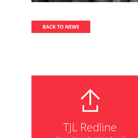
BACK TO NEWS
TJL Redline