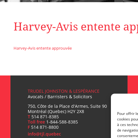
Harvey-Avis entente a
Harvey-Avis entente approuvée
TRUDEL JOHNSTON & LESPÉRANCE
Avocats / Barristers & Solicitors
750, Côte de la Place d'Armes, Suite 90
Montréal (Quebec) H2Y 2X8
Pour offrir 
T
514 871-8385
cookies pour
Toll free
1-844-588-8385
T
à ces techn
F
514 871-8800
de navigatio
info@tjl.quebec
consentement