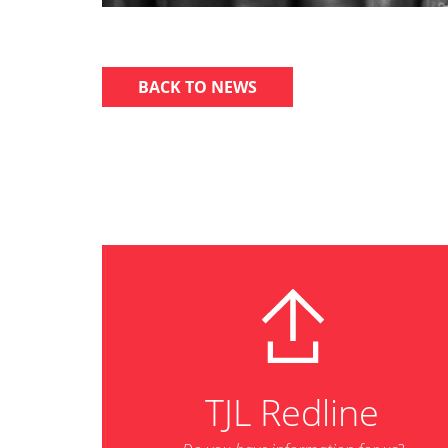
BACK TO NEWS
TJL Redline