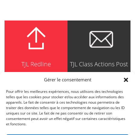
TJL Redline
TJL Class Actions Post
Gérer le consentement
Pour offrir les meilleures expériences, nous utilisons des technologies
TRUDEL JOHNSTON & LESPÉRANCE
telles que les cookies pour stocker et/ou accéder aux informations des
Avocats / Barristers & Solicitors
appareils. Le fait de consentir à ces technologies nous permettra de
750, Côte de la Place d'Armes, Suite 90
traiter des données telles que le comportement de navigation ou les ID
Montréal (Quebec) H2Y 2X8
uniques sur ce site. Le fait de ne pas consentir ou de retirer son
T
514 871-8385
consentement peut avoir un effet négatif sur certaines caractéristiques
Toll free
1-844-588-8385
et fonctions.
F
514 871-8800
info@tjl.quebec