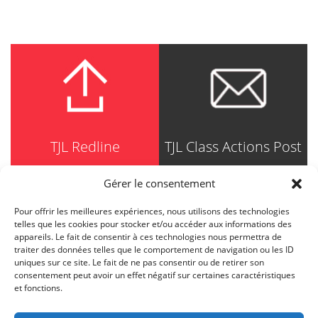
TJL Redline
TJL Class Actions Post
Gérer le consentement
Pour offrir les meilleures expériences, nous utilisons des technologies
TRUDEL JOHNSTON & LESPÉRANCE
telles que les cookies pour stocker et/ou accéder aux informations des
Avocats / Barristers & Solicitors
appareils. Le fait de consentir à ces technologies nous permettra de
750, Côte de la Place d'Armes, Suite 90
traiter des données telles que le comportement de navigation ou les ID
Montréal (Quebec) H2Y 2X8
uniques sur ce site. Le fait de ne pas consentir ou de retirer son
T
514 871-8385
consentement peut avoir un effet négatif sur certaines caractéristiques
Toll free
1-844-588-8385
et fonctions.
F
514 871-8800
info@tjl.quebec